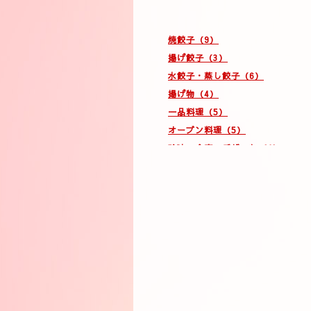
焼餃子（9）
揚げ餃子（3）
水餃子・蒸し餃子（6）
揚げ物（4）
一品料理（5）
オーブン料理（5）
珍味・食事・デザート（4）
コース（2）
ドリンク（9）
テイクアウト（5）