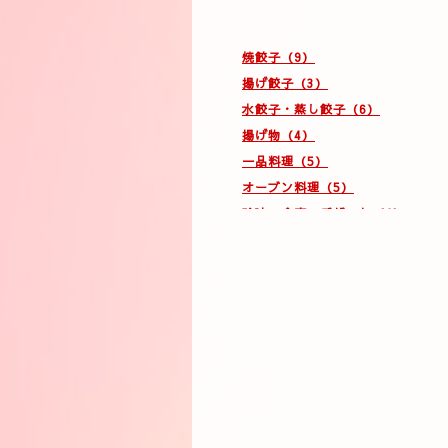
焼餃子（9）
揚げ餃子（3）
水餃子・蒸し餃子（6）
揚げ物（4）
一品料理（5）
オーブン料理（5）
珍味・食事・デザート（4）
コース（2）
ドリンク（9）
テイクアウト（5）